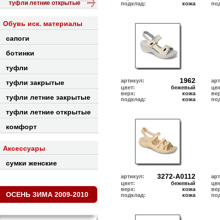
туфли летние открытые
подклад:
кожа
по
Обувь иск. материалы
сапоги
ботинки
туфли
1962
артикул:
ар
туфли закрытые
цвет:
бежевый
цве
верх:
кожа
ве
туфли летние закрытые
подклад:
кожа
по
туфли летние открытые
комфорт
Аксессуары
сумки женские
3272-A0112
артикул:
ар
цвет:
бежевый
цве
верх:
кожа
ве
ОСЕНЬ ЗИМА 2009-2010
подклад:
кожа
по