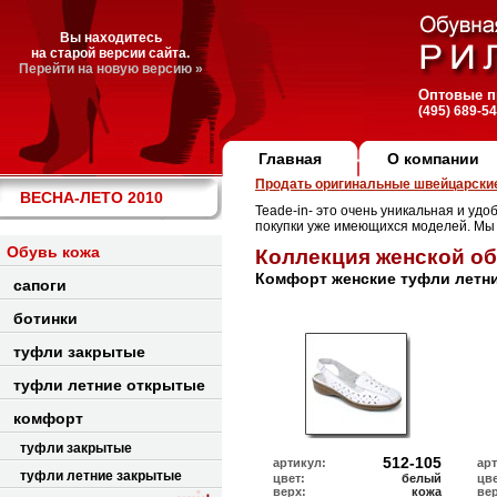
Вы находитесь
на старой версии сайта.
Перейти на новую версию »
Оптовые п
(495) 689-5
Главная
О компании
Продать оригинальные швейцарские
ВЕСНА-ЛЕТО 2010
Teade-in- это очень уникальная и удо
покупки уже имеющихся моделей. Мы
Обувь кожа
Коллекция женской о
Комфорт женские туфли летни
сапоги
ботинки
туфли закрытые
туфли летние открытые
комфорт
туфли закрытые
512-105
артикул:
ар
туфли летние закрытые
цвет:
белый
цве
верх:
кожа
ве