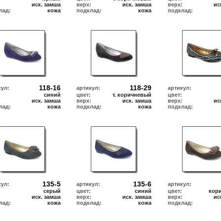
:
иск. замша
верх:
иск. замша
верх:
ис
лад:
кожа
подклад:
кожа
подклад:
118-16
118-29
кул:
артикул:
артикул:
синий
цвет:
т. коричневый
цвет:
:
иск. замша
верх:
иск. замша
верх:
ис
лад:
кожа
подклад:
кожа
подклад:
135-5
135-6
кул:
артикул:
артикул:
серый
цвет:
синий
цвет:
кор
:
иск. замша
верх:
иск. замша
верх:
ис
лад:
кожа
подклад:
кожа
подклад: