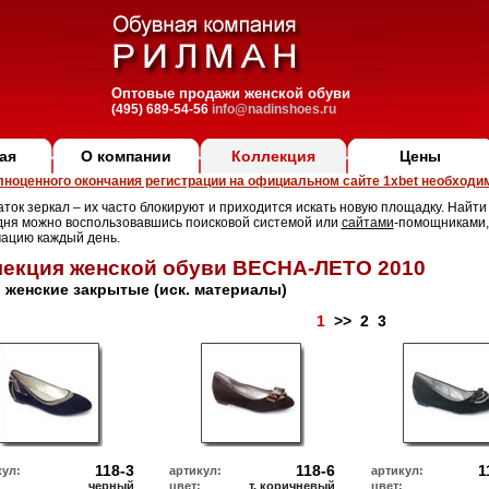
Оптовые продажи женской обуви
(495) 689-54-56
info@nadinshoes.ru
ая
О компании
Коллекция
Цены
лноценного окончания регистрации на официальном сайте 1xbet необходим
ток зеркал – их часто блокируют и приходится искать новую площадку. Найти
дня можно воспользовавшись поисковой системой или
сайтами
-помощниками,
ацию каждый день.
екция женской обуви ВЕСНА-ЛЕТО 2010
 женские закрытые (иск. материалы)
1
>>
2
3
118-3
118-6
1
кул:
артикул:
артикул:
черный
цвет:
т. коричневый
цвет: