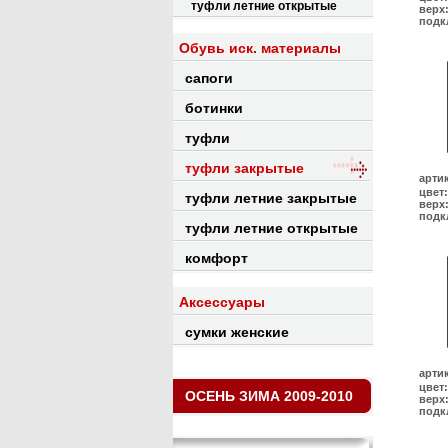
туфли летние открытые
верх
подк
Обувь иск. материалы
сапоги
ботинки
туфли
туфли закрытые
арти
цвет:
туфли летние закрытые
верх
подк
туфли летние открытые
комфорт
Аксессуары
сумки женские
арти
цвет:
ОСЕНЬ ЗИМА 2009-2010
верх
подк