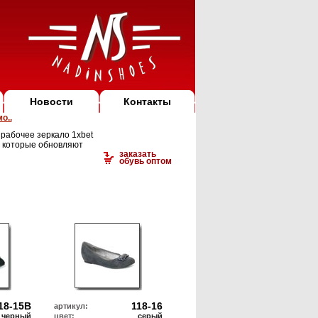
Новости
Контакты
о..
 рабочее зеркало 1xbet
 которые обновляют
заказать
обувь оптом
18-15В
118-16
артикул:
черный
цвет:
серый