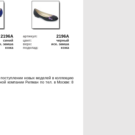
2196А
2196А
артикул:
синий
цвет:
черный
к. замша
верх:
иск. замша
кожа
подклад:
кожа
 поступлении новых моделей в коллекцию
ной компании Рилман по тел. в Москве: 8