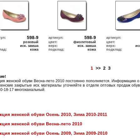
598-9
598-9
кул:
артикул:
артикул:
розовый
цвет:
фиолетовый
цвет:
:
иск. замша
верх:
иск. замша
верх:
ис
лад:
кожа
подклад:
кожа
подклад:
1
>>
2
3
ие!
ция женской обуви Весна-лето 2010 постоянно пополняется. Информацию о
енские закрытые иск. материалы уточняйте в отделе оптовых продаж обув
50-18-17 многоканальный.
кция женской обуви Осень 2010, Зима 2010-2011
кция женской обуви Весна-лето 2010
кция женской обуви Осень 2009, Зима 2009-2010