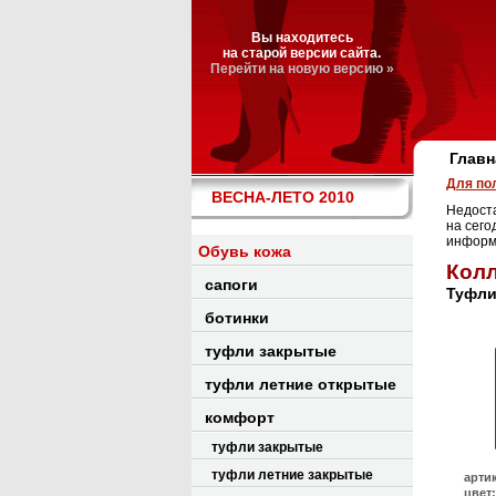
Вы находитесь
на старой версии сайта.
Перейти на новую версию »
Главн
Для по
ВЕСНА-ЛЕТО 2010
Недоста
на сего
информ
Обувь кожа
Колл
сапоги
Туфли
ботинки
туфли закрытые
туфли летние открытые
комфорт
туфли закрытые
туфли летние закрытые
арти
цвет: