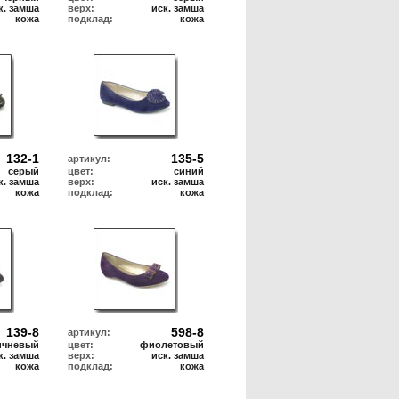
к. замша
верх:
иск. замша
кожа
подклад:
кожа
132-1
135-5
артикул:
серый
цвет:
синий
к. замша
верх:
иск. замша
кожа
подклад:
кожа
139-8
598-8
артикул:
ичневый
цвет:
фиолетовый
к. замша
верх:
иск. замша
кожа
подклад:
кожа