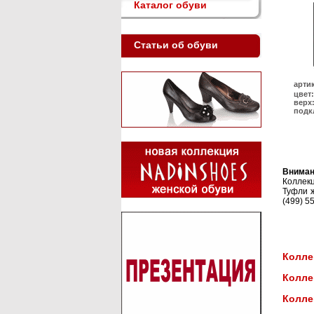
Каталог обуви
Статьи об обуви
арти
цвет:
верх
подк
Вниман
Коллек
Туфли ж
(499) 5
Колле
Колле
Колле