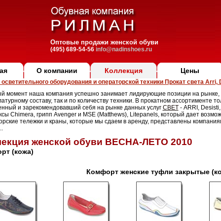
Оптовые продажи женской обуви
(495) 689-54-56
info@nadinshoes.ru
ая
О компании
Коллекция
Цены
осветительного оборудования и операторской техники Прокат света Arri, De
й момент наша компания успешно занимает лидирующие позиции на рынке, 
атурному составу, так и по количеству техники. В прокатном ассортименте т
нный и зарекомендовавший себя на рынке данных услуг
СВЕТ
- ARRI, Desisti
сы Chimera, грипп Avenger и MSE (Matthews), Litepanels, который дает возмо
рские тележки и краны, которые мы сдаем в аренду, представлены компания
..
екция женской обуви ВЕСНА-ЛЕТО 2010
рт (кожа)
Комфорт женские туфли закрытые (к