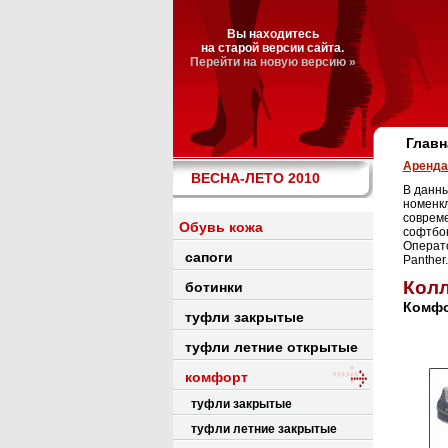
Вы находитесь
на старой версии сайта.
Перейти на новую версию »
Главн
Аренда 
ВЕСНА-ЛЕТО 2010
В данны
номенкл
совреме
Обувь кожа
софтбок
Операто
сапоги
Panther.
Колл
ботинки
Комфо
туфли закрытые
туфли летние открытые
комфорт
туфли закрытые
туфли летние закрытые