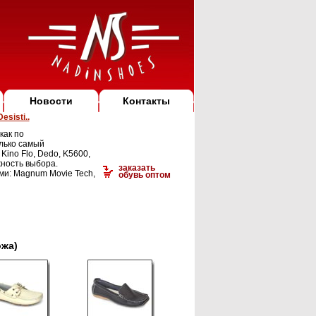
Новости
Контакты
sisti..
как по
олько самый
, Kino Flo, Dedo, K5600,
жность выбора.
заказать
ми: Magnum Movie Tech,
обувь оптом
ожа)