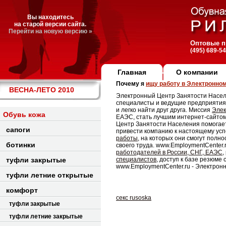
Вы находитесь
на старой версии сайта.
Перейти на новую версию »
Оптовые п
(495) 689-5
Главная
О компании
Почему я
ищу работу в Электронно
ВЕСНА-ЛЕТО 2010
Электронный Центр Занятости Населе
специалисты и ведущие предприятия 
и легко найти друг друга. Миссия
Элек
Обувь кожа
ЕАЭС, стать лучшим интернет-сайто
Центр Занятости Населения помогае
сапоги
привести компанию к настоящему усп
работы
, на которых они смогут полн
ботинки
своего труда. www.EmploymentCenter
работодателей в России, СНГ, ЕАЭС
,
туфли закрытые
специалистов
, доступ к базе резюме
www.EmploymentCenter.ru - Электрон
туфли летние открытые
комфорт
секс rusoska
туфли закрытые
туфли летние закрытые