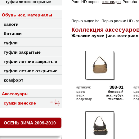
туфли летние открытые
Porn. HD порно -
секс видео
. Pornuha.
Обувь иск. материалы
Порно видео hd. Порно ролики HD -
s
сапоги
Коллекция аксесуаро
ботинки
Женские сумки (иск. материал
туфли
туфли закрытые
туфли летние закрытые
туфли летние открытые
комфорт
388-01
артикул:
ар
цвет:
бежевый
цве
Аксессуары
верх:
иск. нубук
ве
подклад:
текстиль
по
сумки женские
ОСЕНЬ ЗИМА 2009-2010