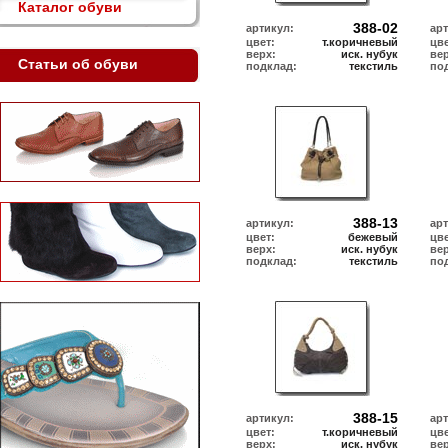
Каталог обуви
388-02
артикул:
ар
цвет:
т.коричневый
цве
верх:
иск. нубук
ве
Статьи об обуви
подклад:
текстиль
по
388-13
артикул:
ар
цвет:
бежевый
цве
верх:
иск. нубук
ве
подклад:
текстиль
по
388-15
артикул:
ар
цвет:
т.коричневый
цве
верх:
иск. нубук
ве