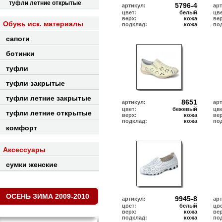
туфли летние открытые
5796-4
артикул:
ар
цвет:
белый
цве
верх:
кожа
ве
Обувь иск. материалы
подклад:
кожа
по
сапоги
ботинки
туфли
туфли закрытые
туфли летние закрытые
8651
артикул:
ар
цвет:
бежевый
цве
туфли летние открытые
верх:
кожа
ве
подклад:
кожа
по
комфорт
Аксессуары
сумки женские
ОСЕНЬ ЗИМА 2009-2010
9945-8
артикул:
ар
цвет:
белый
цве
верх:
кожа
ве
подклад:
кожа
по