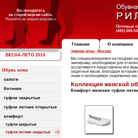
Вы находитесь
на старой версии сайта.
Перейти на новую версию »
Оптовые п
(495) 689-5
Главная
О компании
Зимние игры - Москва
ВЕСНА-ЛЕТО 2010
Мы специализируемся на продаже го
экипировку, необходимую для отлично
ассортименте представлены все виды
Обувь кожа
защитные маски, благодаря которым 
лыжи и необходимое снаряжение как н
сапоги
Коллекция женской о
ботинки
Комфорт женские туфли летни
туфли закрытые
туфли летние открытые
комфорт
туфли закрытые
туфли летние закрытые