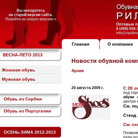
Вы находитесь
на старой версии сайта.
Перейти на новую версию »
Оптовые п
8 (499) 550
info@nadins
Главная
О компании
ВЕСНА-ЛЕТО 2013
Новости обувной ком
Женская обувь
Архив
Мужская обувь
20 августа 2009 г.
С 28 с
под тор
обуви 
Обувь из Сербии
центре
См. по
Обувь из Португалии
Стенд 
См. сх
ОСЕНЬ-ЗИМА 2012-2013
Позвони
рады по