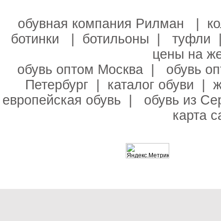
обувная компания Рилман
|
к
ботинки
|
ботильоны
|
туфли
цены на ж
обувь оптом Москва
|
обувь о
Петербург
|
каталог обуви
|
ж
европейская обувь
|
обувь из С
карта с