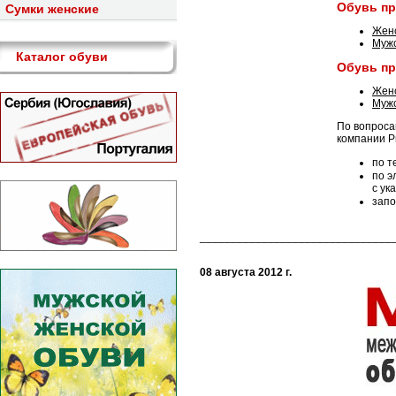
Обувь пр
Cумки женские
Женс
Мужс
Каталог обуви
Обувь пр
Женс
Мужс
По вопрос
компании 
по 
по э
с ук
зап
_______________________________
08 августа 2012 г.