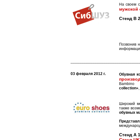
На своем 
мужской 
Стенд В 
Позвонив н
информацию
_______________________________
03 февраля 2012 г.
Обувная к
производ
Bambin
collection»
Широкий мо
также возм
обувных м
Представл
международ
Стенд А 
Стенд U