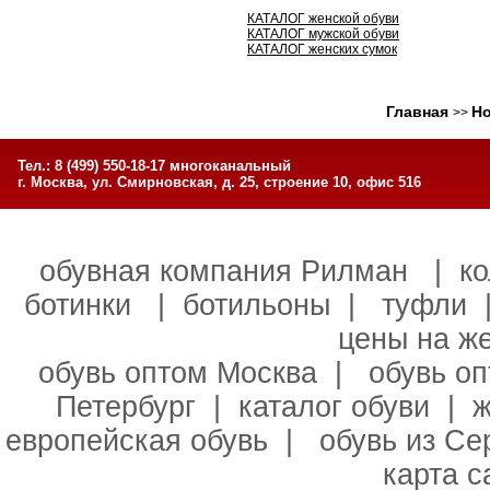
КАТАЛОГ женской обуви
КАТАЛОГ мужской обуви
КАТАЛОГ женских сумок
Главная
Но
>>
Тел.: 8 (499) 550-18-17 многоканальный
г. Москва, ул. Смирновская, д. 25, строение 10, офис 516
обувная компания Рилман
|
к
ботинки
|
ботильоны
|
туфли
цены на ж
обувь оптом Москва
|
обувь о
Петербург
|
каталог обуви
|
ж
европейская обувь
|
обувь из С
карта с