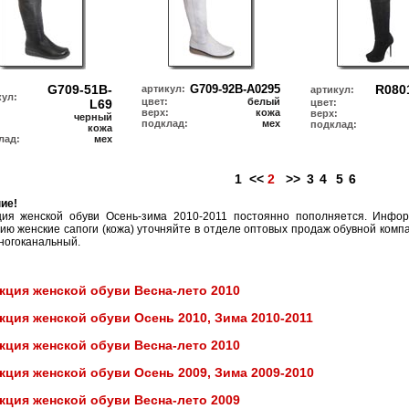
G709-51B-
G709-92B-A0295
R080
артикул:
артикул:
кул:
цвет:
белый
L69
цвет:
верх:
кожа
верх:
черный
подклад:
мех
подклад:
:
кожа
лад:
мех
1
<<
2
>>
3
4
5
6
ие!
ция женской обуви Осень-зима 2010-2011 постоянно пополняется. Инфо
ию женские сапоги (кожа) уточняйте в отделе оптовых продаж обувной компан
ногоканальный.
кция женской обуви Весна-лето 2010
кция женской обуви Осень 2010, Зима 2010-2011
кция женской обуви Весна-лето 2010
кция женской обуви Осень 2009, Зима 2009-2010
кция женской обуви Весна-лето 2009