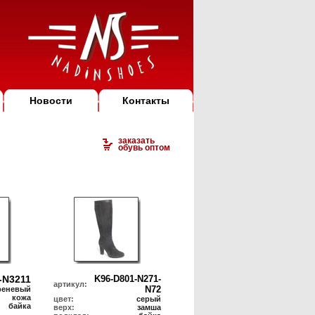
Новости
Контакты
заказать
обувь оптом
-N3211
K96-D801-N271-
артикул:
N72
реневый
кожа
цвет:
серый
байка
верх:
замша