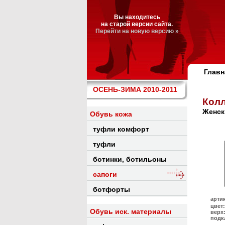
Вы находитесь
на старой версии сайта.
Перейти на новую версию »
Главн
ОСЕНЬ-ЗИМА 2010-2011
Колл
Женск
Обувь кожа
туфли комфорт
туфли
ботинки, ботильоны
сапоги
ботфорты
арти
цвет:
Обувь иск. материалы
верх
подк