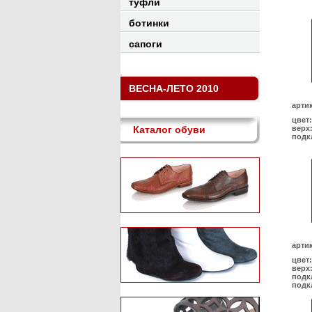
туфли
ботинки
сапоги
ВЕСНА-ЛЕТО 2010
арти
цвет:
Каталог обуви
верх
подк
арти
цвет:
верх
подк
подк