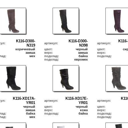
K116-D300-
K116-D300-
K116
кул:
артикул:
артикул:
N319
N398
коричневый
цвет:
черный
цвет:
си
:
замша
верх:
замша
верх:
лад:
мех
подклад:
байка
подклад:
подклад:
евромех
K116-XD17A-
K116-XD17E-
K11
кул:
артикул:
артикул:
YR01
YR01
черный
цвет:
черный
цвет:
:
замша
верх:
кожа
верх:
лад:
байка
подклад:
байка
подклад:
лад:
мех
подклад: