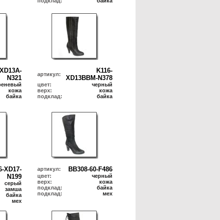
подклад:
байка
-XD13A-
K116-
артикул:
N321
XD13BBM-N378
реневый
цвет:
черный
кожа
верх:
кожа
байка
подклад:
байка
6-XD17-
BB308-60-F486
артикул:
N199
цвет:
черный
верх:
кожа
серый
подклад:
байка
замша
подклад:
мех
байка
мех