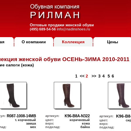
Оптовые продажи женской обуви
(495) 689-54-56
info@nadinshoes.ru
ая
О компании
Коллекция
Цены
екция женской обуви ОСЕНЬ-ЗИМА 2010-2011
ие сапоги (кожа)
1
<<
2
>>
3
4
5
6
R087-1008-14MB
K96-B8A-N322
K96-B8
кул:
артикул:
артикул:
т. корчневый
цвет:
коричневый
цвет:
си
:
замша
верх:
кожа
верх:
лад:
мех
подклад:
байка
подклад: