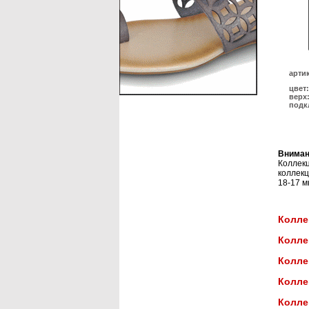
арти
цвет:
верх
подк
Вниман
Коллек
коллекц
18-17 м
Колле
Колле
Колле
Колле
Колле