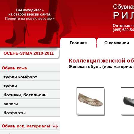
Вы находитесь
на старой версии сайта.
Перейти на новую версию »
Оптовые п
(495) 689-5
Главная
О компании
ОСЕНЬ-ЗИМА 2010-2011
Коллекция женской о
Женская обувь (иск. материа
Обувь кожа
туфли комфорт
туфли
ботинки, ботильоны
сапоги
ботфорты
Обувь иск. материалы