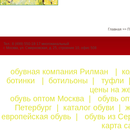
Главная
>>
П
Тел.: 8 (499) 550-18-17 многоканальный
г. Москва, ул. Смирновская, д. 25, строение 10, офис 508
обувная компания Рилман
|
к
ботинки
|
ботильоны
|
туфли
цены на ж
обувь оптом Москва
|
обувь о
Петербург
|
каталог обуви
|
ж
европейская обувь
|
обувь из С
карта 