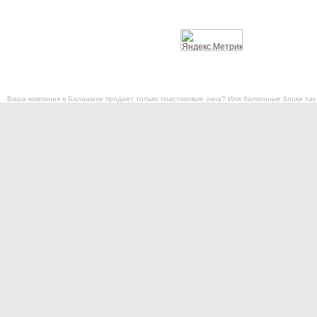
Ваша
компания в Балашихе продает только пластиковые окна
? Или балконные блоки так