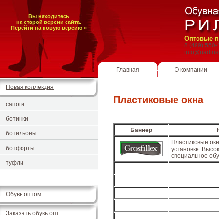
Вы находитесь
на старой версии сайта.
Перейти на новую версию »
Оптовые п
8 (499) 550
info@nadins
Главная
О компании
Новая коллекция
Пластиковые окна
сапоги
ботинки
Баннер
ботильоны
Пластиковые ок
ботфорты
установке. Выс
специальное обу
туфли
Обувь оптом
Заказать обувь опт