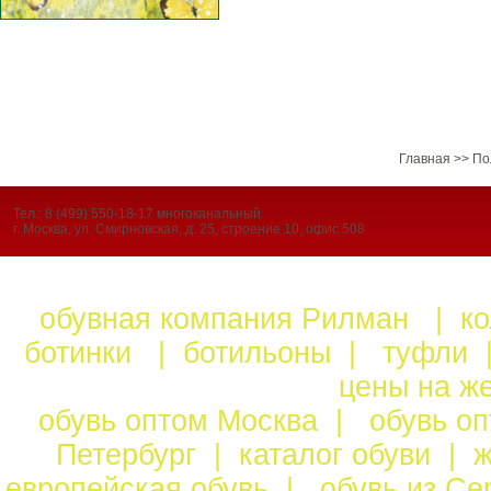
Главная
>>
По
Тел.: 8 (499) 550-18-17 многоканальный
г. Москва, ул. Смирновская, д. 25, строение 10, офис 508
обувная компания Рилман
|
к
ботинки
|
ботильоны
|
туфли
цены на ж
обувь оптом Москва
|
обувь о
Петербург
|
каталог обуви
|
ж
европейская обувь
|
обувь из С