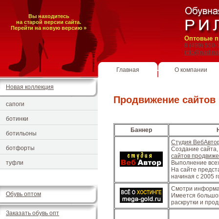
Вы находитесь
на старой версии сайта.
Перейти на новую версию »
Оптовые п
8 (499) 550
info@nadins
Главная
О компании
Новая коллекция
Продвижение сайтов
сапоги
ботинки
Баннер
ботильоны
Студия ВебАвто
ботфорты
Создание сайта,
сайтов продвиже
туфли
Выполнение всех
На сайте предст
начиная с 2005 г
Смотри информа
Обувь оптом
Имеется большой
раскрутки и про
Заказать обувь опт