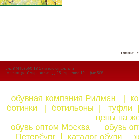
Главная
Тел.: 8 (499) 550-18-17 многоканальный
г. Москва, ул. Смирновская, д. 25, строение 10, офис 508
обувная компания Рилман
|
к
ботинки
|
ботильоны
|
туфли
цены на ж
обувь оптом Москва
|
обувь о
Петербург
|
каталог обуви
|
ж