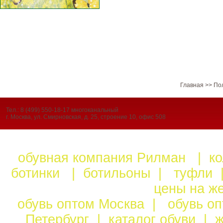
Главная
>>
По
Тел.: 8 (499) 550-18-17 многоканальный
г. Москва, ул. Смирновская, д. 25, строение 10, офис 508
обувная компания Рилман
|
к
ботинки
|
ботильоны
|
туфли
цены на ж
обувь оптом Москва
|
обувь о
Петербург
|
каталог обуви
|
ж