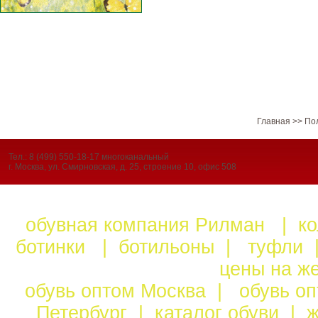
Главная
>>
По
Тел.: 8 (499) 550-18-17 многоканальный
г. Москва, ул. Смирновская, д. 25, строение 10, офис 508
обувная компания Рилман
|
к
ботинки
|
ботильоны
|
туфли
цены на ж
обувь оптом Москва
|
обувь о
Петербург
|
каталог обуви
|
ж