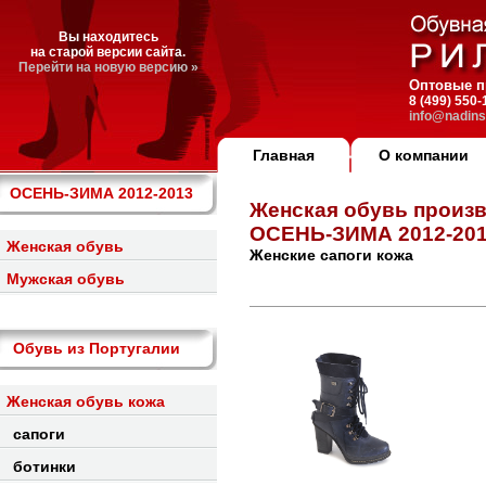
Вы находитесь
на старой версии сайта.
Перейти на новую версию »
Оптовые п
8 (499) 550
info@nadins
Главная
О компании
ОСЕНЬ-ЗИМА 2012-2013
Женская обувь произ
ОСЕНЬ-ЗИМА 2012-20
Женская обувь
Женские сапоги кожа
Мужская обувь
Обувь из Португалии
Женская обувь кожа
сапоги
ботинки