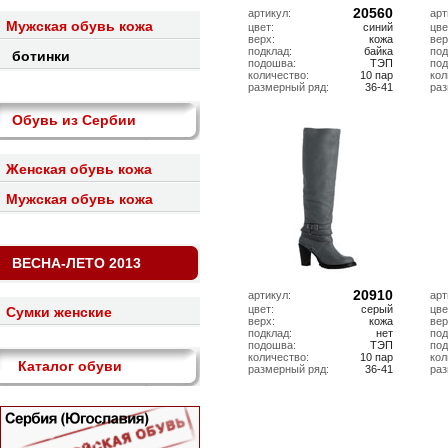
20560
артикул:
арт
Мужская обувь кожа
цвет:
синий
цве
верх:
кожа
вер
подклад:
байка
под
ботинки
подошва:
ТЭП
по
количество:
10 пар
кол
размерный ряд:
36-41
ра
Обувь из Сербии
Женская обувь кожа
Мужская обувь кожа
ВЕСНА-ЛЕТО 2013
20910
артикул:
арт
цвет:
серый
цве
Cумки женские
верх:
кожа
вер
подклад:
нет
под
подошва:
ТЭП
по
количество:
10 пар
кол
Каталог обуви
размерный ряд:
36-41
ра