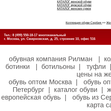
КАТАЛОГ женской обуви
КАТАЛОГ мужской обуви
КАТАЛОГ женских сумок
Коллекция обуви Сербия
>>
Жен
Тел.: 8 (499) 550-18-17 многоканальный
г. Москва, ул. Смирновская, д. 25, строение 10, офис 516
обувная компания Рилман
|
к
ботинки
|
ботильоны
|
туфли
цены на ж
обувь оптом Москва
|
обувь о
Петербург
|
каталог обуви
|
ж
европейская обувь
|
обувь из С
карта с