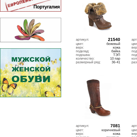
21540
артикул:
арт
цвет:
бежевый
цве
верх:
кожа
вер
подклад:
байка
под
подошва:
ТЭП
по
количество:
10 пар
кол
размерный ряд:
36-41
ра
7081
артикул:
арт
цвет:
коричневый
цве
верх:
кожа
вер