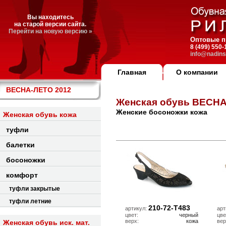
Вы находитесь
на старой версии сайта.
Перейти на новую версию »
Оптовые п
8 (499) 550
info@nadins
Главная
О компании
ВЕСНА-ЛЕТО 2012
Женская обувь ВЕСНА
Женские босоножки кожа
Женская обувь кожа
туфли
балетки
босоножки
комфорт
туфли закрытые
туфли летние
210-72-T483
артикул:
арт
цвет:
черный
цве
верх:
кожа
вер
Женская обувь иск. мат.