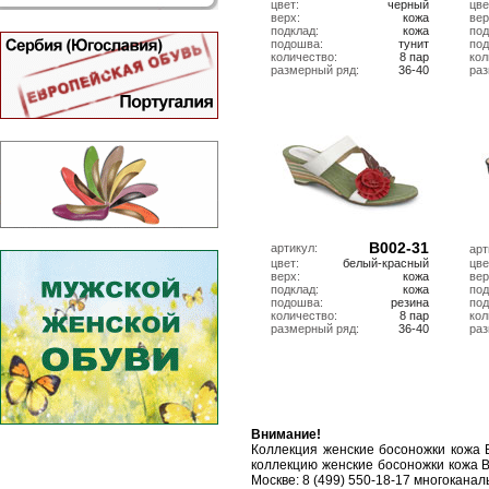
цвет:
черный
цве
верх:
кожа
вер
подклад:
кожа
под
подошва:
тунит
по
количество:
8 пар
кол
размерный ряд:
36-40
ра
B002-31
артикул:
арт
цвет:
белый-красный
цве
верх:
кожа
вер
подклад:
кожа
под
подошва:
резина
по
количество:
8 пар
кол
размерный ряд:
36-40
ра
Внимание!
Коллекция женские босоножки кожа 
коллекцию женские босоножки кожа В
Москве: 8 (499) 550-18-17 многоканал