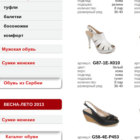
подклад:
кожа
под
подошва:
резина
по
туфли
количество:
8 пар
кол
размерный ряд:
36-40
ра
балетки
босоножки
комфорт
Мужская обувь
Cумки женские
G87-1E-Х010
артикул:
арт
цвет:
белый
цве
верх:
кожа
вер
подклад:
кожа
под
подошва:
тунит
по
Обувь из Сербии
количество:
8 пар
кол
размерный ряд:
36-40
ра
ВЕСНА-ЛЕТО 2013
Cумки женские
Каталог обуви
G58-4E-P453
артикул:
арт