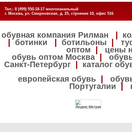
Тел.: 8 (499) 550-18-17 многоканальный
г. Москва, ул. Смирновская, д. 25, строение 10, офис 516
|
обувная компания Рилман
ко
|
|
|
ботинки
ботильоны
ту
|
оптом
цены 
|
обувь оптом Москва
обувь
|
Санкт-Петербург
каталог обу
|
европейская обувь
обув
|
Португалии