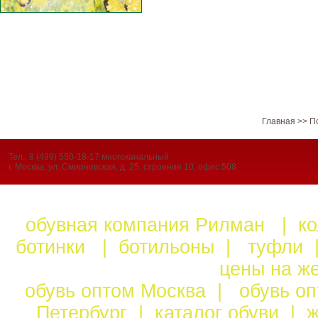
Главная
>>
П
Тел.: 8 (499) 550-18-17 многоканальный
г. Москва, ул. Смирновская, д. 25, строение 10, офис 508
обувная компания Рилман
|
к
ботинки
|
ботильоны
|
туфли
цены на ж
обувь оптом Москва
|
обувь о
Петербург
|
каталог обуви
|
ж